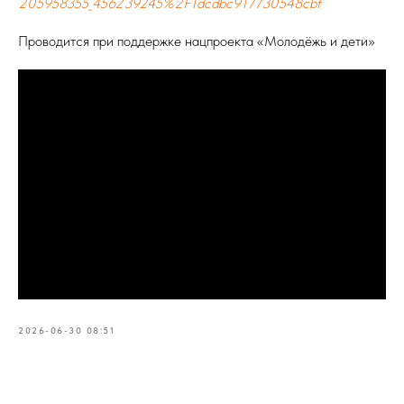
205958355_456239245%2F1dcdbc917730548cbf
Проводится при поддержке нацпроекта «Молодёжь и дети»
2026-06-30 08:51